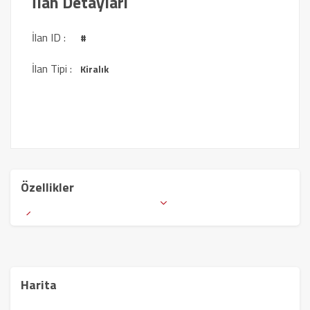
İlan Detayları
İlan ID :
#
İlan Tipi :
Kiralık
Özellikler
Harita