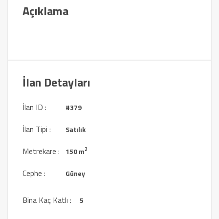
Açıklama
İlan Detayları
İlan ID :
#379
İlan Tipi :
Satılık
Metrekare :
2
150 m
Cephe :
Güney
Bina Kaç Katlı :
5