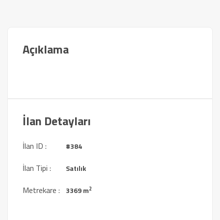
Açıklama
İlan Detayları
İlan ID :
#384
İlan Tipi :
Satılık
Metrekare :
2
3369 m