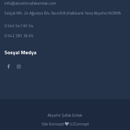
info@aksehirsafakemlak.com
Selçuk Mh. 24 Ağustos Blv. No:49/A (Halkbank Yanı) Akşehir/KONYA
0 545 547 81 54
0 542 281 36 65
Sosyal Medya
Akşehir Şafak Emlak
Site Konsept
U2Concept